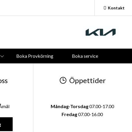
Kontakt
Vardagar:
09.00 - 18.00
Lördagar och Söndagar:
Stängt
Boka Provkörning
Boka service
oss
Öppettider
 Åmål
Måndag-Torsdag
07.00-17.00
Fredag
07.00-16.00
g