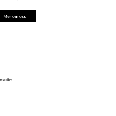
Mer om oss
Kontakta oss
Hitta till 
ftspolicy
Ebbes väg 6, 66291
0532-16700
Vägbeskrivnin
verkstad@andrenmotor.se