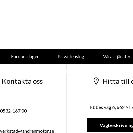
forsaljning@andrenmotor.se
Mer om oss
Fordon i lager
Privatleasing
Våra Tjänster
Företaget
Kontakta oss
Hitta till 
Ebbes väg 6, 662 91
0532-167 00
Vägbeskrivnin
verkstad@andrenmotor.se