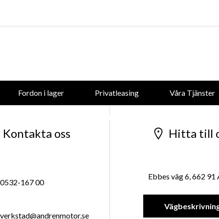
forsaljning@andrenmotor.se
Mer om oss
Fordon i lager
Privatleasing
Våra Tjänster
Företaget
Kontakta oss
Hitta till 
Ebbes väg 6, 662 91
0532-167 00
Vägbeskrivnin
verkstad@andrenmotor.se