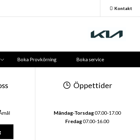
Kontakt
Vardagar:
09.00 - 18.00
Lördagar och Söndagar:
Stängt
Boka Provkörning
Boka service
oss
Öppettider
 Åmål
Måndag-Torsdag
07.00-17.00
Fredag
07.00-16.00
g