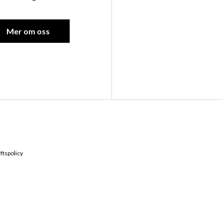
Mer om oss
Kontakta oss
Hitta till 
ftspolicy
Ebbes väg 6, 66291
0532-16700
Vägbeskrivnin
verkstad@andrenmotor.se