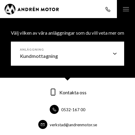
Välj vilken av våra anläggningar som du vill veta mer om
ANLÄGGNING
Kontakta oss
Kontakta oss
Kontakta oss
0532-167 00
0532-16700
0532-16700
forsaljning@andrenmotor.se
verkstad@andrenmotor.se
verkstad@andrenmotor.se