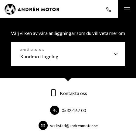
Välj vilken av våra anläggningar som du vill veta mer om
ANLÄGGNING
Kontakta oss
Kontakta oss
Kontakta oss
0532-167 00
0532-16700
0532-16700
forsaljning@andrenmotor.se
verkstad@andrenmotor.se
verkstad@andrenmotor.se