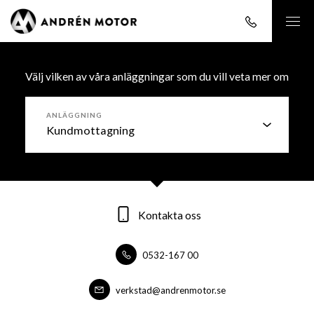
Välj vilken av våra anläggningar som du vill veta mer om
ANLÄGGNING
Kontakta oss
Kontakta oss
Kontakta oss
0532-167 00
0532-16700
0532-16700
forsaljning@andrenmotor.se
verkstad@andrenmotor.se
verkstad@andrenmotor.se