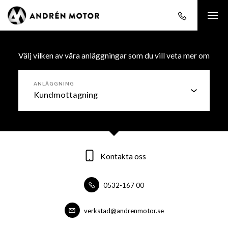
Välj vilken av våra anläggningar som du vill veta mer om
ANLÄGGNING
Kontakta oss
Kontakta oss
Kontakta oss
0532-167 00
0532-16700
0532-16700
forsaljning@andrenmotor.se
verkstad@andrenmotor.se
verkstad@andrenmotor.se