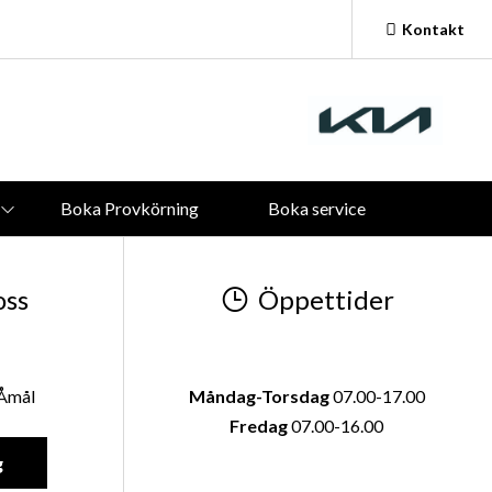
Kontakt
Vardagar:
09.00 - 18.00
Lördagar och Söndagar:
Stängt
Boka Provkörning
Boka service
oss
Öppettider
 Åmål
Måndag-Torsdag
07.00-17.00
Fredag
07.00-16.00
g