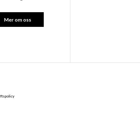
Mer om oss
Kontakta oss
Hitta till 
ftspolicy
Ebbes väg 6, 66291
0532-16700
Vägbeskrivnin
verkstad@andrenmotor.se