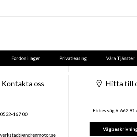
forsaljning@andrenmotor.se
Mer om oss
Fordon i lager
Privatleasing
Våra Tjänster
Företaget
Kontakta oss
Hitta till 
Ebbes väg 6, 662 91
0532-167 00
Vägbeskrivnin
verkstad@andrenmotor.se