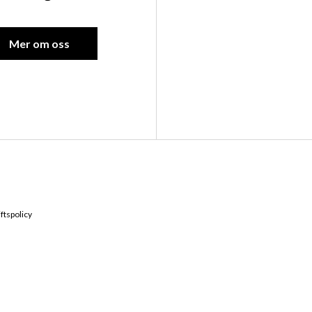
Mer om oss
Kontakta oss
Hitta till 
ftspolicy
Ebbes väg 6, 66291
0532-16700
Vägbeskrivnin
verkstad@andrenmotor.se