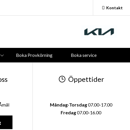
Kontakt
Vardagar:
09.00 - 18.00
Lördagar och Söndagar:
Stängt
Boka Provkörning
Boka service
oss
Öppettider
 Åmål
Måndag-Torsdag
07.00-17.00
Fredag
07.00-16.00
g