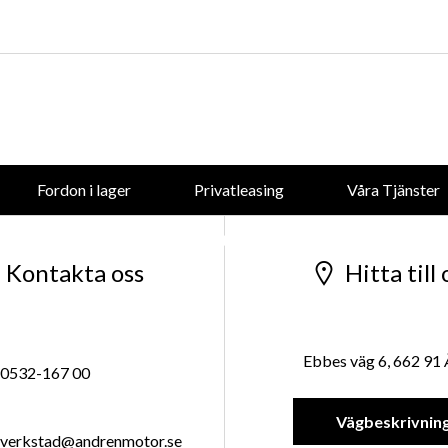
forsaljning@andrenmotor.se
Mer om oss
Fordon i lager
Privatleasing
Våra Tjänster
Företaget
Kontakta oss
Hitta till 
Ebbes väg 6, 662 91
0532-167 00
Vägbeskrivnin
verkstad@andrenmotor.se