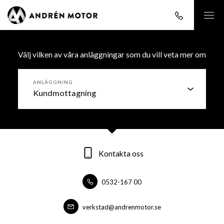
Välj vilken av våra anläggningar som du vill veta mer om
ANLÄGGNING
Kontakta oss
Kontakta oss
Kontakta oss
0532-167 00
0532-16700
0532-16700
forsaljning@andrenmotor.se
verkstad@andrenmotor.se
verkstad@andrenmotor.se