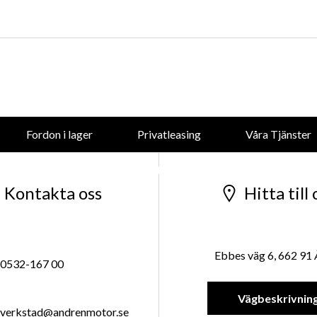
forsaljning@andrenmotor.se
Mer om oss
Fordon i lager
Privatleasing
Våra Tjänster
Företaget
Kontakta oss
Hitta till 
Ebbes väg 6, 662 91
0532-167 00
Vägbeskrivnin
verkstad@andrenmotor.se