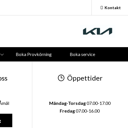
Kontakt
Vardagar:
09.00 - 18.00
Lördagar och Söndagar:
Stängt
Boka Provkörning
Boka service
oss
Öppettider
 Åmål
Måndag-Torsdag
07.00-17.00
Fredag
07.00-16.00
g