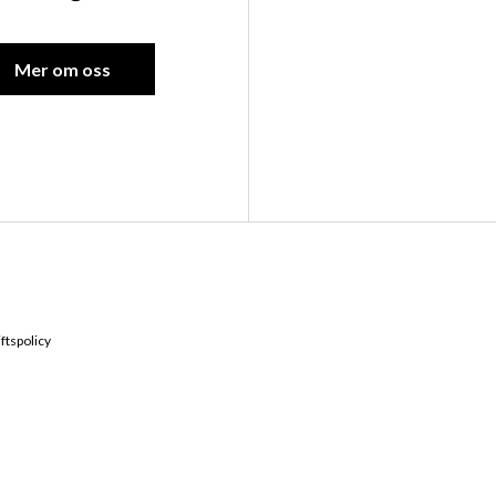
Mer om oss
Kontakta oss
Hitta till 
ftspolicy
Ebbes väg 6, 66291
0532-16700
Vägbeskrivnin
verkstad@andrenmotor.se