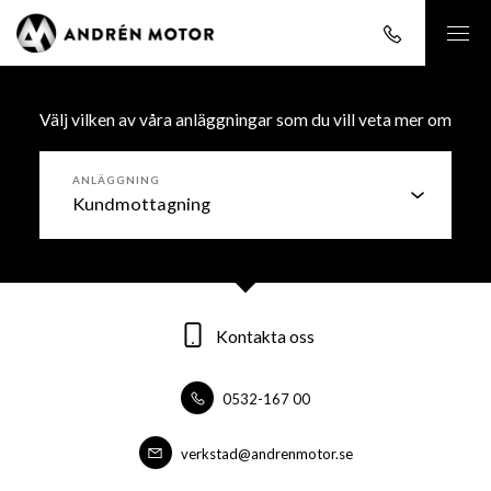
Välj vilken av våra anläggningar som du vill veta mer om
ANLÄGGNING
Kontakta oss
Kontakta oss
Kontakta oss
0532-167 00
0532-16700
0532-16700
forsaljning@andrenmotor.se
verkstad@andrenmotor.se
verkstad@andrenmotor.se