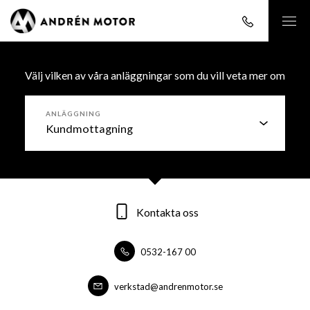
Välj vilken av våra anläggningar som du vill veta mer om
ANLÄGGNING
Kontakta oss
Kontakta oss
Kontakta oss
0532-167 00
0532-16700
0532-16700
forsaljning@andrenmotor.se
verkstad@andrenmotor.se
verkstad@andrenmotor.se