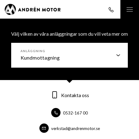
Välj vilken av våra anläggningar som du vill veta mer om
ANLÄGGNING
Kontakta oss
Kontakta oss
Kontakta oss
0532-167 00
0532-16700
0532-16700
forsaljning@andrenmotor.se
verkstad@andrenmotor.se
verkstad@andrenmotor.se