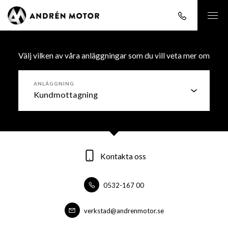
Välj vilken av våra anläggningar som du vill veta mer om
ANLÄGGNING
Kontakta oss
Kontakta oss
Kontakta oss
0532-167 00
0532-16700
0532-16700
forsaljning@andrenmotor.se
verkstad@andrenmotor.se
verkstad@andrenmotor.se