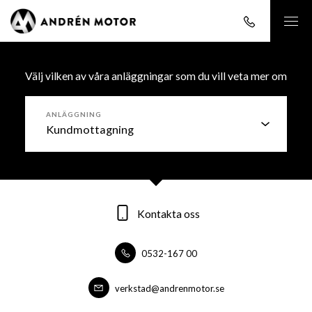
Välj vilken av våra anläggningar som du vill veta mer om
ANLÄGGNING
Kontakta oss
Kontakta oss
Kontakta oss
0532-167 00
0532-16700
0532-16700
forsaljning@andrenmotor.se
verkstad@andrenmotor.se
verkstad@andrenmotor.se