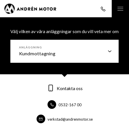
Välj vilken av våra anläggningar som du vill veta mer om
ANLÄGGNING
Kontakta oss
Kontakta oss
Kontakta oss
0532-167 00
0532-16700
0532-16700
forsaljning@andrenmotor.se
verkstad@andrenmotor.se
verkstad@andrenmotor.se