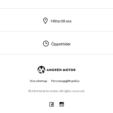
Hitta till oss
Hitta till oss
Hitta till oss
Öppettider
Öppettider
Öppettider
Visa sitemap
Personuppgiftspolicy
© 2026 Andrén motor. All rights reserved.