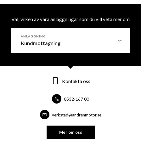
Välj vilken av våra anläggningar som du vill veta mer om
ANLÄGGNING
Kontakta oss
Kontakta oss
Kontakta oss
0532-167 00
0532-16700
0532-16700
forsaljning@andrenmotor.se
verkstad@andrenmotor.se
verkstad@andrenmotor.se
Mer om oss
Mer om oss